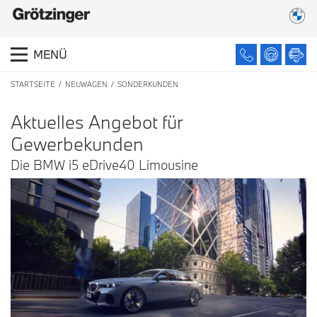
MENÜ
STARTSEITE
NEUWAGEN
SONDERKUNDEN
A
ktuelles
A
ngebot
für
G
ewerbekunden
Die BMW i5 eDrive40 Limousine