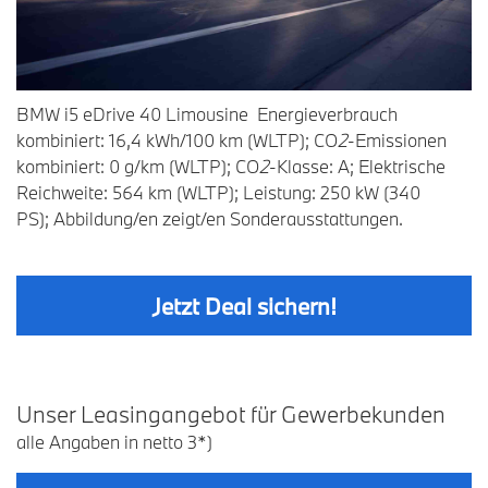
BMW i5 eDrive 40 Limousine Energieverbrauch
kombiniert: 16,4 kWh/100 km (WLTP); CO
2
-Emissionen
kombiniert: 0 g/km (WLTP); CO
2
-Klasse: A; Elektrische
Reichweite: 564 km (WLTP); Leistung: 250 kW (340
PS); Abbildung/en zeigt/en Sonderausstattungen.
Jetzt Deal sichern!
U
nser
L
easingangebot
für
G
ewerbekunden
alle Angaben in netto 3*)