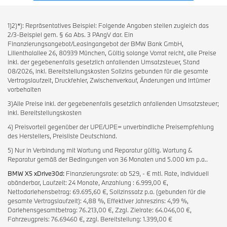
1)2)*): Repräsentatives Beispiel: Folgende Angaben stellen zugleich das
2/3-Beispiel gem. § 6a Abs. 3 PAngV dar. Ein
Finanzierungsangebot/Leasingangebot der BMW Bank GmbH,
Lilienthalallee 26, 80939 München, Gültig solange Vorrat reicht, alle Preise
inkl. der gegebenenfalls gesetzlich anfallenden Umsatzsteuer, Stand
08/2026, inkl. Bereitstellungskosten Sollzins gebunden für die gesamte
Vertragslaufzeit, Druckfehler, Zwischenverkauf, Änderungen und Irrtümer
vorbehalten
3)Alle Preise inkl. der gegebenenfalls gesetzlich anfallenden Umsatzsteuer;
inkl. Bereitstellungskosten
4) Preisvorteil gegenüber der UPE/UPE= unverbindliche Preisempfehlung
des Herstellers, Preisliste Deutschland.
5) Nur in Verbindung mit Wartung und Reparatur gültig. Wartung &
Reparatur gemäß der Bedingungen von 36 Monaten und 5.000 km p.a..
BMW X5 xDrive30d:
Finanzierungsrate: ab 529, - € mtl. Rate, individuell
abänderbar, Laufzeit: 24 Monate, Anzahlung : 6.999,00 €,
Nettodarlehensbetrag: 69.695,60 €, Sollzinssatz p.a. (gebunden für die
gesamte Vertragslaufzeit): 4,88 %, Effektiver Jahreszins: 4,99 %,
Darlehensgesamtbetrag: 76.213,00 €, Zzgl. Zielrate: 64.046,00 €,
Fahrzeugpreis: 76.69460 €, zzgl. Bereitstellung: 1.399,00 €